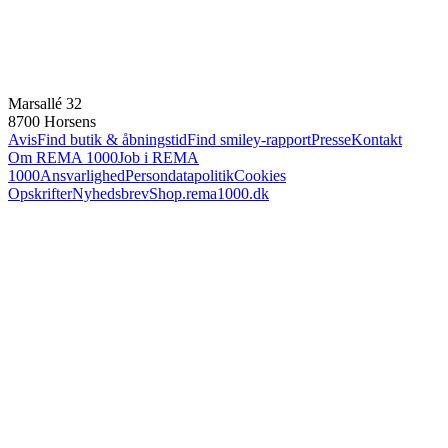
Marsallé 32
8700 Horsens
Avis
Find butik & åbningstid
Find smiley-rapport
Presse
Kontakt
Om REMA 1000
Job i REMA
1000
Ansvarlighed
Persondatapolitik
Cookies
Opskrifter
Nyhedsbrev
Shop.rema1000.dk