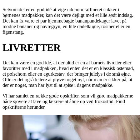
Selvom det er en god idé at vige udenom raffineret sukker i
børnenes madpakker, kan det være dejligt med et lille sødt indslag.
Det kan fx være et par hjemmebagte bananpandekager lavet på
modne bananer og havregryn, en lille dadelkugle, rosiner eller en
figenstang.
LIVRETTER
Det kan være en god idé, at der altid er en af barnets livretter eller
favoritter med i madpakken, hvad enten det er en klassisk ostemad,
et pølsehorn eller en agurkestav, der bringer julelys i de små øjne.
Ofte er det også lettere at prøve noget nyt, når man er sikker på, at
der er noget, man har lyst til at spise i dagens madpakke.
Vi har samlet en række gode opskrifter, som vil gøre madpakkerne
både sjovere at lave og lækrere at åbne op ved frokosttid. Find
opskrifterne herunder.