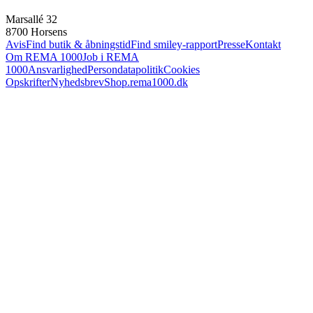
Marsallé 32
8700 Horsens
Avis
Find butik & åbningstid
Find smiley-rapport
Presse
Kontakt
Om REMA 1000
Job i REMA
1000
Ansvarlighed
Persondatapolitik
Cookies
Opskrifter
Nyhedsbrev
Shop.rema1000.dk