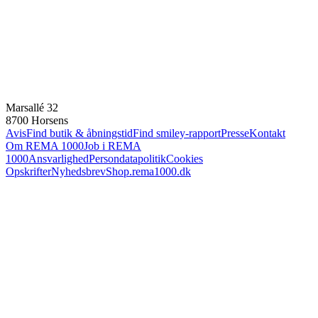
Marsallé 32
8700 Horsens
Avis
Find butik & åbningstid
Find smiley-rapport
Presse
Kontakt
Om REMA 1000
Job i REMA
1000
Ansvarlighed
Persondatapolitik
Cookies
Opskrifter
Nyhedsbrev
Shop.rema1000.dk