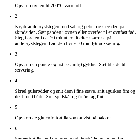
Opvarm ovnen til 200°C varmluft.
2
Krydr andebryststegen med salt og peber og steg den på
skindsiden. Sæt panden i ovnen eller overfør til et ovnfast fad.
Steg i ovnen i ca. 30 minutter alt efter størrelse på
andebryststegen. Lad den hvile 10 min før udskæring.
3
Opvarm en pande og rist sesamfrø gyldne. Sæt til side til
servering.
4
Skræl gulerødder og snit dem i fine stave, snit agurken fint og
del lime i både. Snit spidskål og forårsløg fint.
5
Opvarm de glutenfri tortilla som anvist på pakken.
6
Server tortilla, and og grønt med limebåde, mayonnaise,