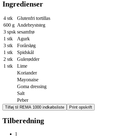
Ingredienser
4 stk
Glutenfri tortillas
600 g
Andebryststeg
3 spsk
sesamfrø
1 stk
Agurk
3 stk
Forårsløg
1 stk
Spidskål
2 stk
Gulerødder
1 stk
Lime
Koriander
Mayonaise
Goma dressing
Salt
Peber
Tilføj til REMA 1000 indkøbsliste
Print opskrift
Tilberedning
1